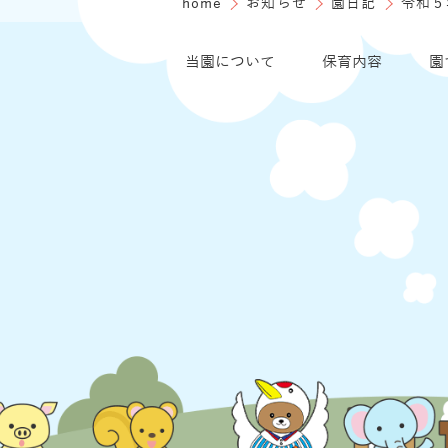
home
お知らせ
園日記
令和５
当園について
保育内容
園