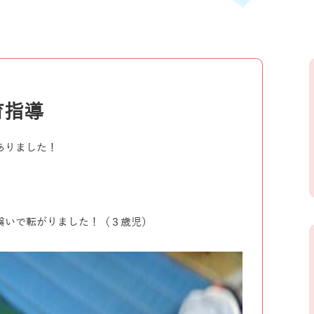
育指導
ありました！
繋いで転がりました！（３歳児）