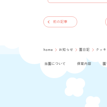
前の記事
home
お知らせ
園日記
クッキ
当園について
保育内容
園