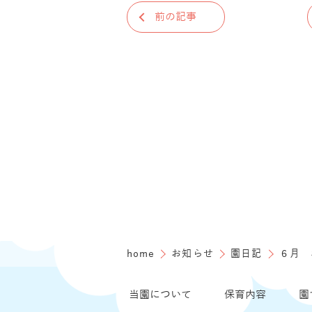
前の記事
home
お知らせ
園日記
６月 
当園について
保育内容
園